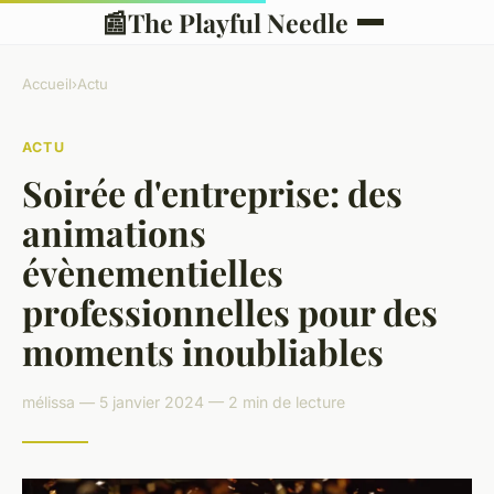
📰
The Playful Needle
Accueil
›
Actu
ACTU
Soirée d'entreprise: des
animations
évènementielles
professionnelles pour des
moments inoubliables
mélissa — 5 janvier 2024 — 2 min de lecture