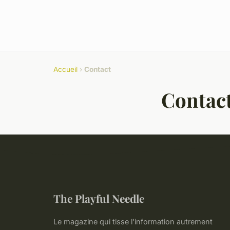
Accueil
›
Contact
Contac
The Playful Needle
Le magazine qui tisse l'information autrement