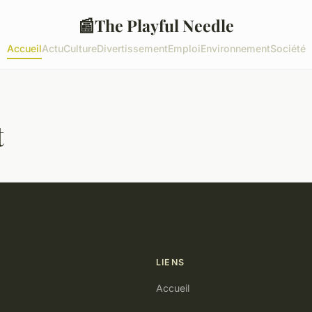
📰
The Playful Needle
Accueil
Actu
Culture
Divertissement
Emploi
Environnement
Société
t
LIENS
Accueil