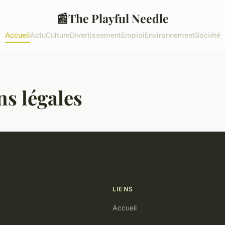
📰
The Playful Needle
Accueil
Actu
Culture
Divertissement
Emploi
Environnement
Société
s légales
LIENS
Accueil