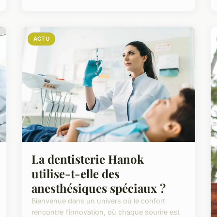
ACTU
La dentisterie Hanok
utilise-t-elle des
anesthésiques spéciaux ?
Bienvenue dans un univers où le confort
rencontre l'innovation, où chaque sourire est