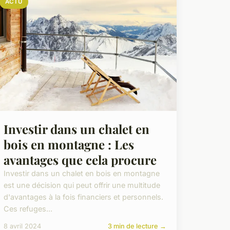
ACTU
Investir dans un chalet en
bois en montagne : Les
avantages que cela procure
Investir dans un chalet en bois en montagne
est une décision qui peut offrir une multitude
d'avantages à la fois financiers et personnels.
Ces refuges...
8 avril 2024
3 min de lecture →