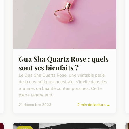
Gua Sha Quartz Rose : quels
sont ses bienfaits ?
Le Gua Sha Quartz Rose, une véritable perle
de la cosmétique ancestrale, s'invite dans les
routines de beauté contemporaines. Cette
pierre tendre et d...
21 décembre 2023
2 min de lecture →