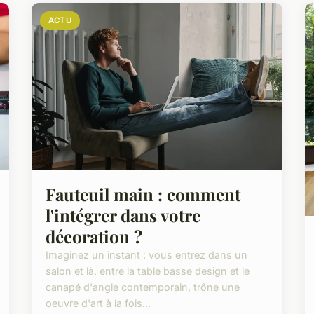
ACTU
Fauteuil main : comment
l'intégrer dans votre
décoration ?
Imaginez un instant : vous entrez dans un
salon et là, entre la table basse design et le
canapé d'angle contemporain, trône une
oeuvre d'art à la fois...