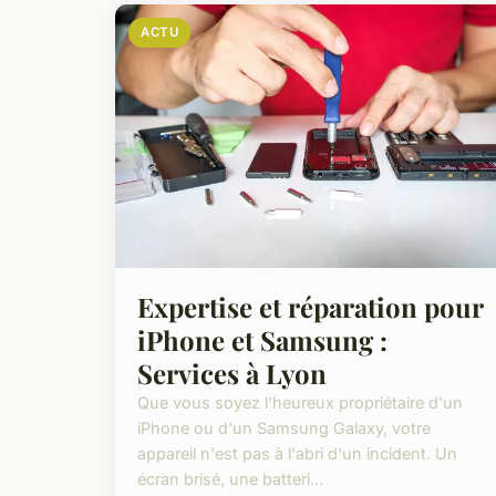
ACTU
Expertise et réparation pour
iPhone et Samsung :
Services à Lyon
Que vous soyez l'heureux propriétaire d'un
iPhone ou d'un Samsung Galaxy, votre
appareil n'est pas à l'abri d'un incident. Un
écran brisé, une batteri...