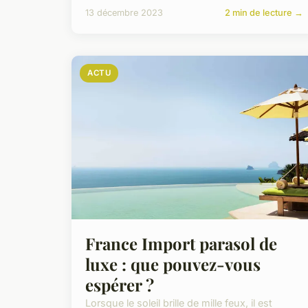
13 décembre 2023
2 min de lecture →
ACTU
France Import parasol de
luxe : que pouvez-vous
espérer ?
Lorsque le soleil brille de mille feux, il est