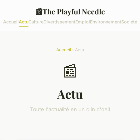
📰
The Playful Needle
Accueil
Actu
Culture
Divertissement
Emploi
Environnement
Société
Accueil
› Actu
📰
Actu
Toute l'actualité en un clin d'oeil