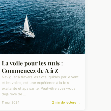
La voile pour les nuls :
Commencez de A à Z
Naviguer à travers les flots, guidés par le vent
et les voiles, est une expérience à la fois
exaltante et apaisante. Peut-être avez-vous
déjà rêvé de ...
11 mai 2024
2 min de lecture →