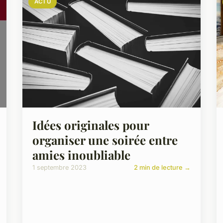
ACTU
Idées originales pour
organiser une soirée entre
amies inoubliable
1 septembre 2023
2 min de lecture →