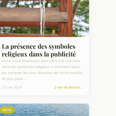
La présence des symboles
religieux dans la publicité
Vous vous intéressez peut-être à la manière
dont les symboles religieux s'insinuent dans
les sphères les plus diverses de notre société,
et plus parti...
20 juin 2024
2 min de lecture →
ACTU