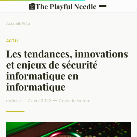
📰
The Playful Needle
Accueil
›
Actu
ACTU
Les tendances, innovations
et enjeux de sécurité
informatique en
informatique
mélissa — 7 avril 2023 — 7 min de lecture