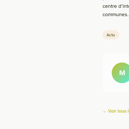
centre d'int
communes.
Actu
M
← Voir tous l