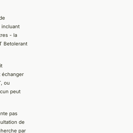
 de
 incluant
res - la
 Betolerant
t
t échanger
T, ou
acun peut
ente pas
ultation de
echerche par