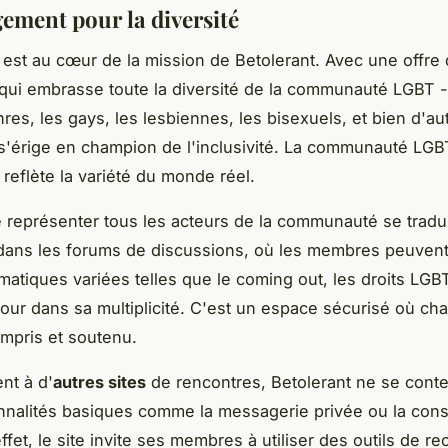
ement pour la diversité
é est au cœur de la mission de Betolerant. Avec une offre
qui embrasse toute la diversité de la communauté LGBT -
res, les gays, les lesbiennes, les bisexuels, et bien d'aut
s'érige en champion de l'inclusivité. La
communauté LGBT
 reflète la variété du
monde
réel.
 représenter tous les acteurs de la communauté se tradui
dans les
forums de discussions
, où les membres peuven
matiques variées telles que le
coming out
, les droits LGB
our dans sa multiplicité. C'est un espace sécurisé où ch
ompris et soutenu.
nt à d'
autres sites
de rencontres, Betolerant ne se cont
nnalités basiques comme la messagerie privée ou la cons
effet, le site invite ses membres à utiliser des outils de r