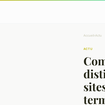
Accueil
›
Actu
ACTU
Com
dist
site
term