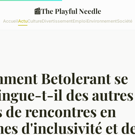
📰
The Playful Needle
Accueil
Actu
Culture
Divertissement
Emploi
Environnement
Société
ment Betolerant se
ingue-t-il des autres
s de rencontres en
es d'inclusivité et d