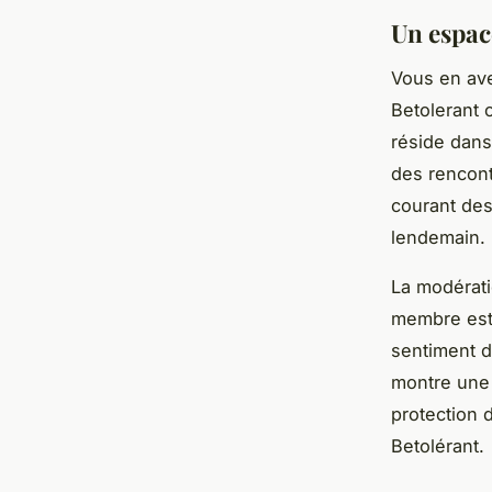
Un espac
Vous en ave
Betolerant o
réside dans
des
rencon
courant des
lendemain.
La
modérat
membre
est
sentiment d
montre une 
protection 
Betolérant.