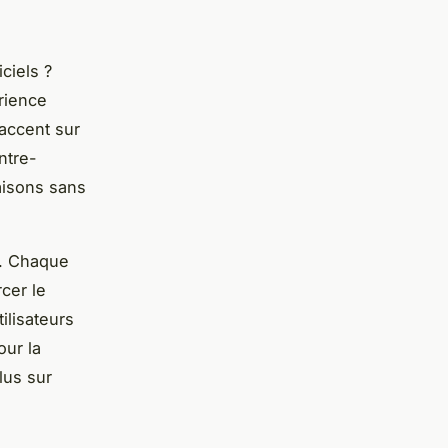
ciels ?
érience
'accent sur
ntre-
iaisons sans
ls. Chaque
rcer le
tilisateurs
our la
lus sur