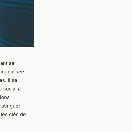
rant se
rginalisée.
s. Il se
 social
à
tions
istinguer
les clés de