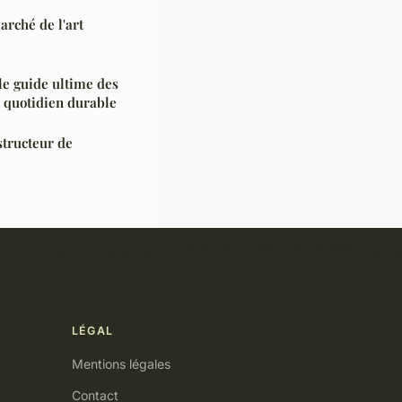
rché de l'art
 le guide ultime des
 quotidien durable
structeur de
LÉGAL
Mentions légales
Contact