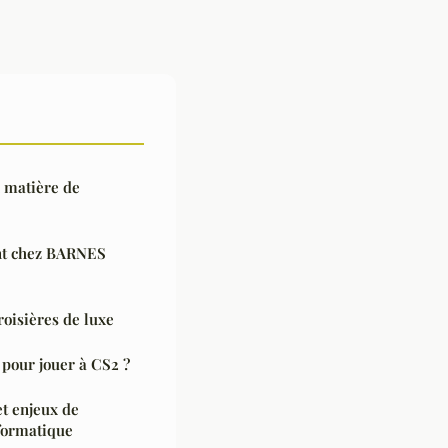
n matière de
ent chez BARNES
roisières de luxe
 pour jouer à CS2 ?
et enjeux de
nformatique