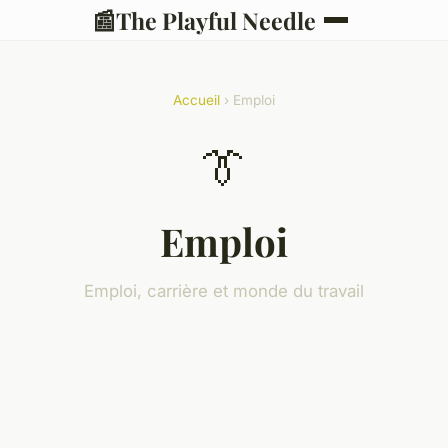
📰
The Playful Needle
Accueil
› Emploi
👔
Emploi
Emploi, carrière et monde du travail