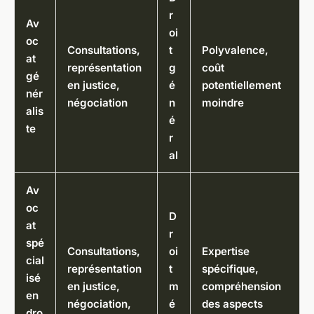
r
Av
oi
oc
Consultations,
t
Polyvalence,
at
représentation
g
coût
gé
en justice,
é
potentiellement
nér
négociation
n
moindre
alis
é
te
r
al
Av
oc
D
at
r
spé
Consultations,
oi
Expertise
cial
représentation
t
spécifique,
isé
en justice,
m
compréhension
en
négociation,
é
des aspects
dro