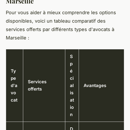
Marseille
Pour vous aider à mieux comprendre les options
disponibles, voici un tableau comparatif des
services offerts par différents types d'avocats à
Marseille :
S
p
Ty
é
pe
ci
Services
d'a
al
Avantages
offerts
vo
is
cat
at
io
n
D