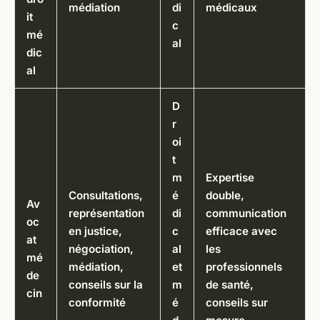
médiation
di
médicaux
it
c
mé
al
dic
al
D
r
oi
t
m
Expertise
Consultations,
é
double,
Av
représentation
di
communication
oc
en justice,
c
efficace avec
at
négociation,
al
les
mé
médiation,
et
professionnels
de
conseils sur la
m
de santé,
cin
conformité
é
conseils sur