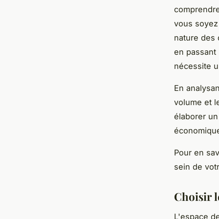
comprendre 
vous soyez 
nature des
en passant 
nécessite u
En analysan
volume et l
élaborer un
économiqu
Pour en sav
sein de vot
Choisir l
L'espace de