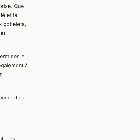
prise. Que
té et la
x gobelets,
het
erminer le
également à
t
cacement au
nt. Les