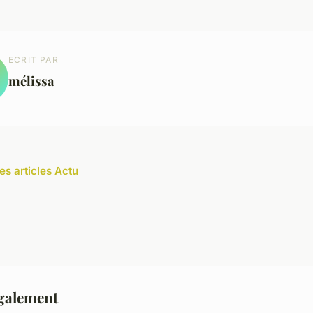
ECRIT PAR
mélissa
es articles Actu
également