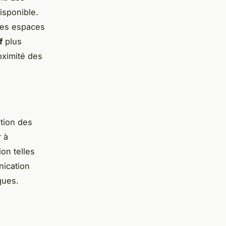
isponible.
les espaces
f
plus
oximité des
ation des
r à
ion telles
nication
ques.