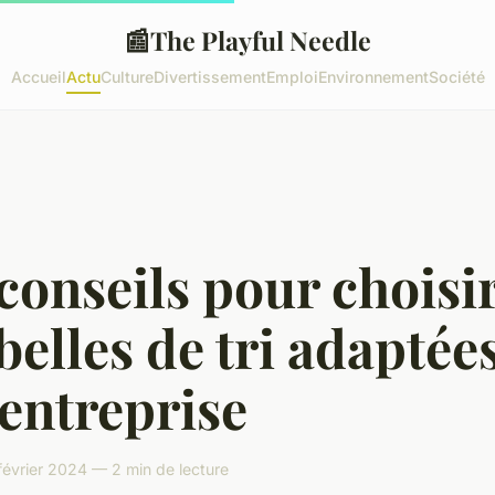
📰
The Playful Needle
Accueil
Actu
Culture
Divertissement
Emploi
Environnement
Société
conseils pour choisir
elles de tri adaptées
entreprise
février 2024 — 2 min de lecture