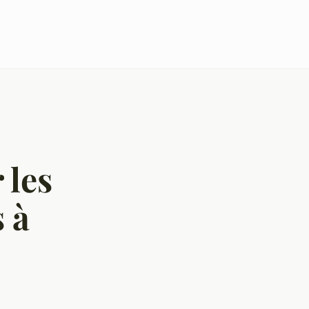
 les
 à