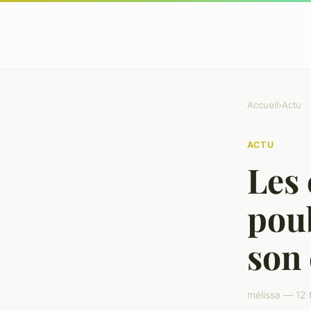
Accueil
›
Actu
ACTU
Les 
poub
son 
mélissa — 12 