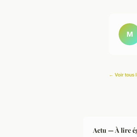
M
← Voir tous l
Actu — À lire 