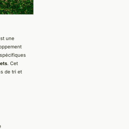
est une
eloppement
spécifiques
hets
. Cet
 de tri et
e