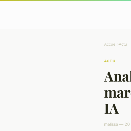
Accueil
›
Actu
ACTU
Ana
marc
IA
mélissa — 20 