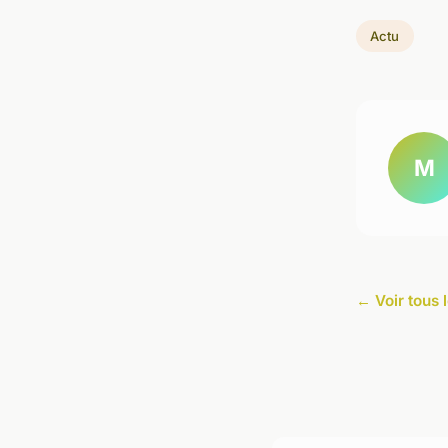
Actu
M
← Voir tous l