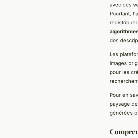
avec des
v
Pourtant, l'
redistribue
algorithme
des descrip
Les platef
images orig
pour les cr
recherchent
Pour en savo
paysage de 
générées pa
Comprend