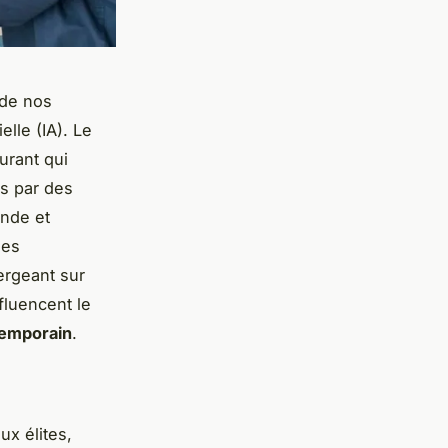
 de nos
elle (IA). Le
urant qui
s par des
ande et
les
ergeant sur
fluencent le
temporain
.
x élites,