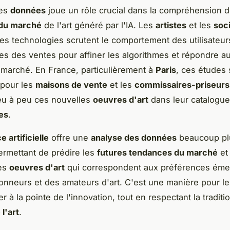
des
données
joue un rôle crucial dans la compréhension 
du marché
de l'art généré par l'IA. Les
artistes
et les
soc
ces technologies scrutent le comportement des utilisateurs
s des ventes pour affiner les algorithmes et répondre a
 marché. En France, particulièrement à
Paris
, ces études 
 pour les
maisons de vente
et les
commissaires-priseurs
eu à peu ces nouvelles
oeuvres d'art
dans leur catalogu
es
.
e artificielle
offre une
analyse des données
beaucoup pl
rmettant de prédire les
futures tendances du marché
et 
es
oeuvres d'art
qui correspondent aux préférences éme
ionneurs et des amateurs d'art. C'est une manière pour l
ter à la pointe de l'innovation, tout en respectant la traditi
 l'art
.