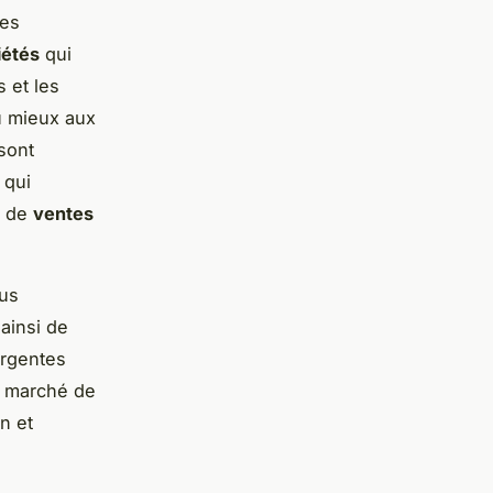
des
iétés
qui
 et les
u mieux aux
sont
qui
e de
ventes
us
ainsi de
rgentes
e marché de
on et