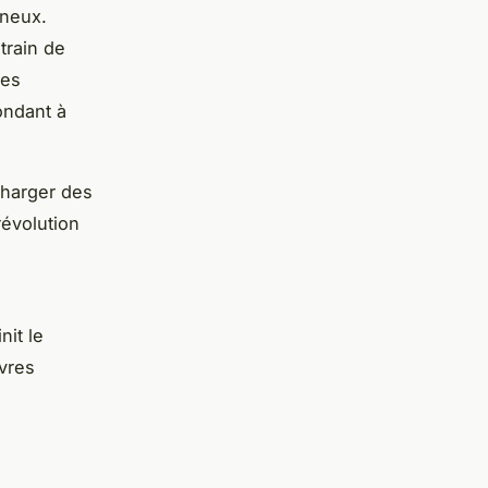
ineux.
train de
des
ondant à
écharger des
révolution
nit le
vres