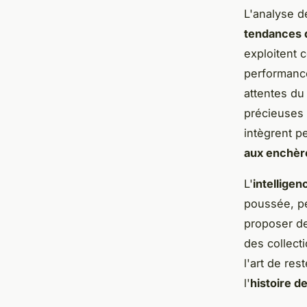
L'analyse 
tendances 
exploitent 
performance
attentes du
précieuses
intègrent p
aux enchèr
L'
intelligenc
poussée, pe
proposer d
des collect
l'art de res
l'
histoire de