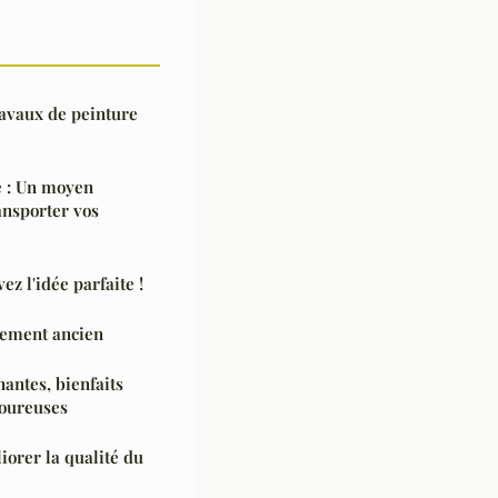
ravaux de peinture
e : Un moyen
ansporter vos
z l'idée parfaite !
tement ancien
nantes, bienfaits
voureuses
orer la qualité du