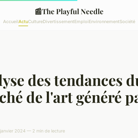
📰
The Playful Needle
Accueil
Actu
Culture
Divertissement
Emploi
Environnement
Société
lyse des tendances d
hé de l'art généré p
janvier 2024 — 2 min de lecture