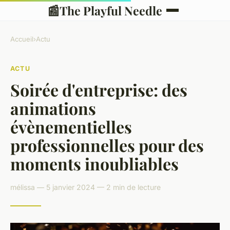
📰
The Playful Needle
Accueil
›
Actu
ACTU
Soirée d'entreprise: des
animations
évènementielles
professionnelles pour des
moments inoubliables
mélissa — 5 janvier 2024 — 2 min de lecture