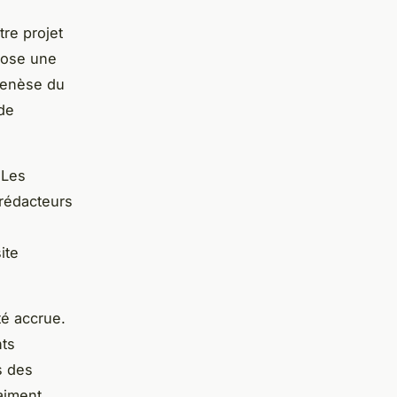
tre projet
pose une
 genèse du
 de
 Les
 rédacteurs
ite
té accrue.
nts
s des
aiment