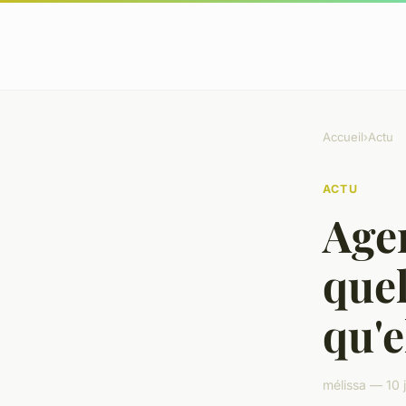
Accueil
›
Actu
ACTU
Age
quel
qu'e
mélissa — 10 