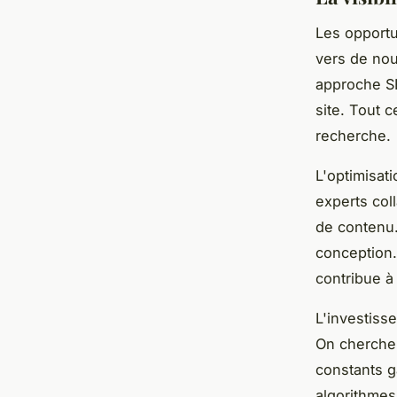
Les opportu
vers de nou
approche SE
site. Tout 
recherche.
L'optimisat
experts col
de contenu.
conception.
contribue à
L'investiss
On cherche 
constants g
algorithmes