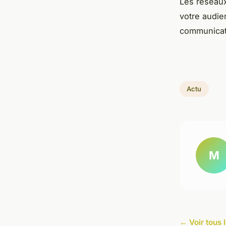
Les réseaux
votre audien
communicat
Actu
M
← Voir tous l