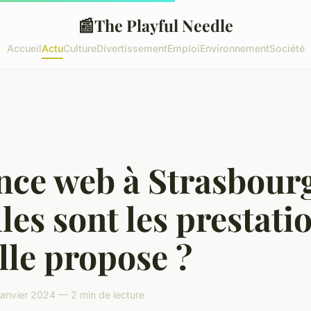
📰
The Playful Needle
Accueil
Actu
Culture
Divertissement
Emploi
Environnement
Société
nce web à Strasbourg
les sont les prestati
lle propose ?
janvier 2024 — 2 min de lecture