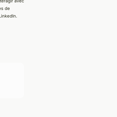
teragir avec
es de
LinkedIn.