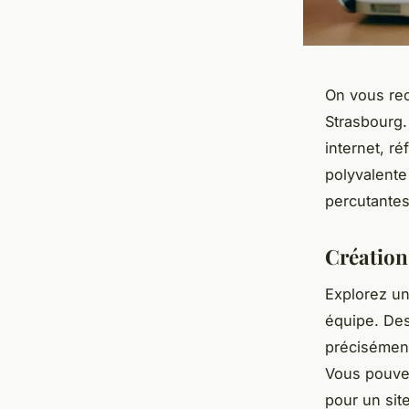
On vous re
Strasbourg.
internet, r
polyvalente
percutantes
Création
Explorez u
équipe. Des
précisément
Vous pouvez
pour un sit