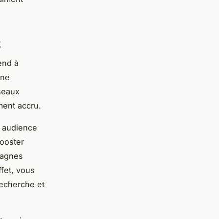
x
end à
ine
éseaux
ment accru.
e audience
booster
mpagnes
fet, vous
recherche et