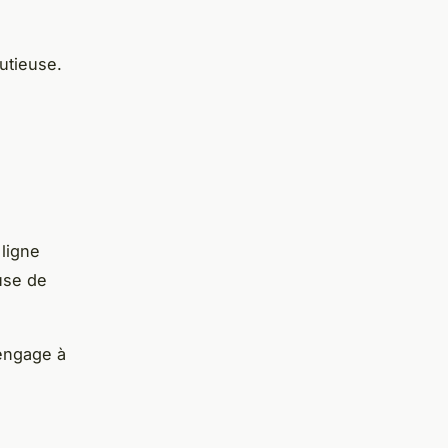
utieuse.
 ligne
use de
engage à