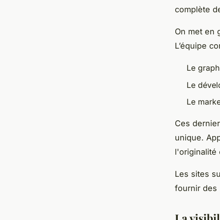
complète de
On met en g
L’équipe c
Le graph
Le déve
Le marke
Ces dernier
unique. Ap
l'originalit
Les sites s
fournir des
La visibi