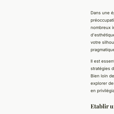
Dans une ép
préoccupati
nombreux i
d'esthétiqu
votre silho
pragmatiqu
Il est esse
stratégies 
Bien loin d
explorer d
en privilégi
Etablir u