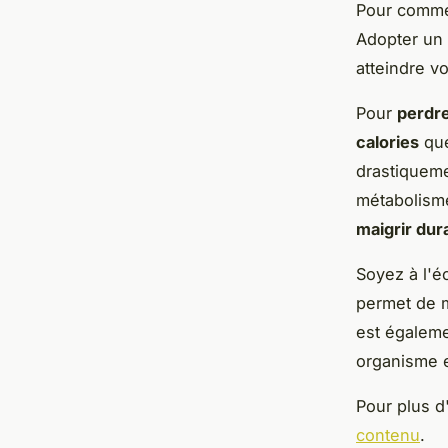
Pour commen
Adopter un
atteindre v
Pour
perdre
calories
que
drastiquemen
métabolisme
maigrir du
Soyez à l'é
permet de m
est égaleme
organisme e
Pour plus d'
contenu
.