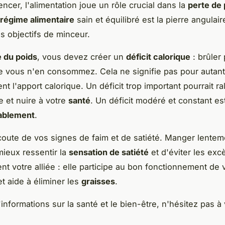
cer, l'alimentation joue un rôle crucial dans la
perte de 
régime alimentaire
sain et équilibré est la pierre angulai
os objectifs de minceur.
 du poids
, vous devez créer un
déficit calorique
: brûler
 vous n'en consommez. Cela ne signifie pas pour autant
t l'apport calorique. Un déficit trop important pourrait ral
 et nuire à votre
santé
. Un déficit modéré et constant est
rablement
.
coute de vos signes de faim et de satiété. Manger lente
ieux ressentir la
sensation de satiété
et d'éviter les exc
nt votre alliée : elle participe au bon fonctionnement de 
t aide à éliminer les
graisses
.
informations sur la santé et le bien-être, n'hésitez pas à 