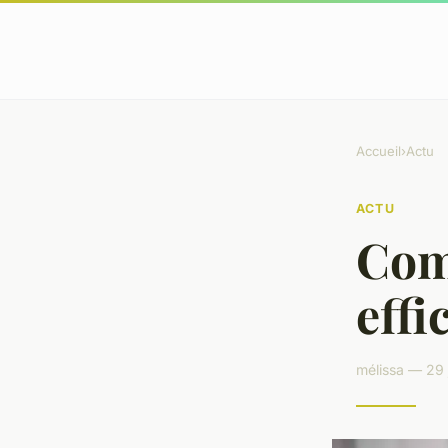
Accueil
›
Actu
ACTU
Com
eff
mélissa — 29 