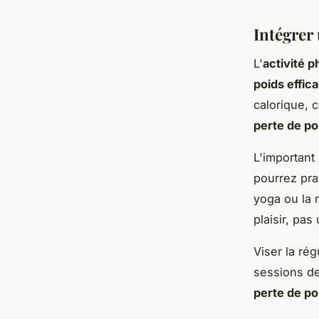
Intégrer 
L'
activité 
poids effi
calorique, 
perte de po
L'important
pourrez prat
yoga ou la 
plaisir, pas
Viser la ré
sessions d
perte de po