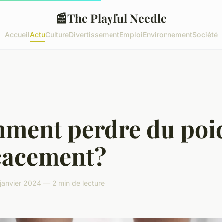
📰
The Playful Needle
Accueil
Actu
Culture
Divertissement
Emploi
Environnement
Société
ment perdre du poi
icacement?
janvier 2024 — 2 min de lecture