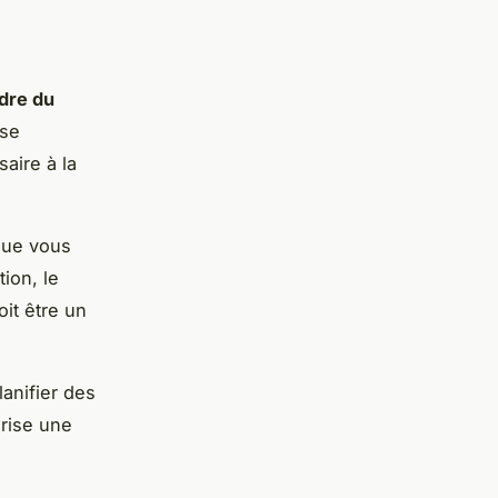
dre du
nse
aire à la
que vous
ion, le
it être un
lanifier des
rise une