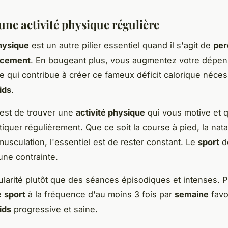
une activité physique régulière
physique
est un autre pilier essentiel quand il s'agit de
per
cacement
. En bougeant plus, vous augmentez votre dépe
ce qui contribue à créer ce fameux déficit calorique nécess
ids
.
 est de trouver une
activité physique
qui vous motive et 
iquer régulièrement. Que ce soit la course à pied, la natat
musculation, l'essentiel est de rester constant. Le
sport
do
 une contrainte.
gularité plutôt que des séances épisodiques et intenses. P
e
sport
à la fréquence d'au moins 3 fois par
semaine
favo
ids
progressive et saine.