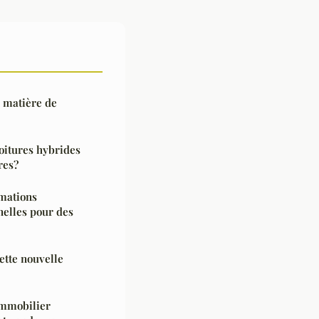
n matière de
oitures hybrides
res?
imations
nelles pour des
ette nouvelle
immobilier