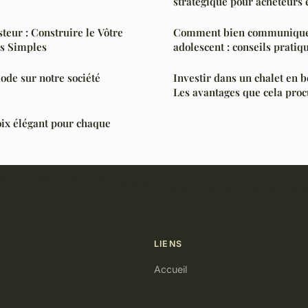
stratégique pour acheteurs 
eur : Construire le Vôtre
Comment bien communiquer
s Simples
adolescent : conseils pratiq
mode sur notre société
Investir dans un chalet en 
Les avantages que cela pro
oix élégant pour chaque
LIENS
Accueil