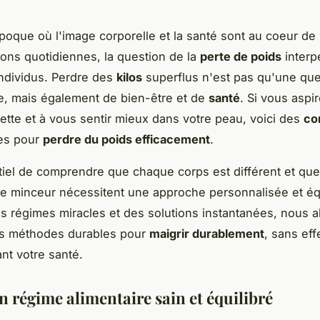
oque où l'image corporelle et la santé sont au coeur de
ons quotidiennes, la question de la
perte de poids
interp
ndividus. Perdre des
kilos
superflus n'est pas qu'une que
e, mais également de bien-être et de
santé
. Si vous aspir
uette et à vous sentir mieux dans votre peau, voici des
co
es pour
perdre du poids efficacement
.
ntiel de comprendre que chaque corps est différent et que
de minceur nécessitent une approche personnalisée et équ
es régimes miracles et des solutions instantanées, nous a
es méthodes durables pour
maigrir durablement
, sans eff
ant votre santé.
n régime alimentaire sain et équilibré