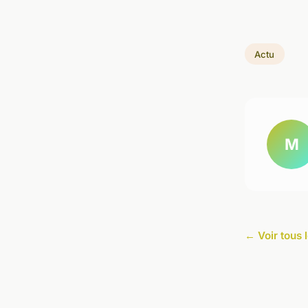
Actu
M
← Voir tous l