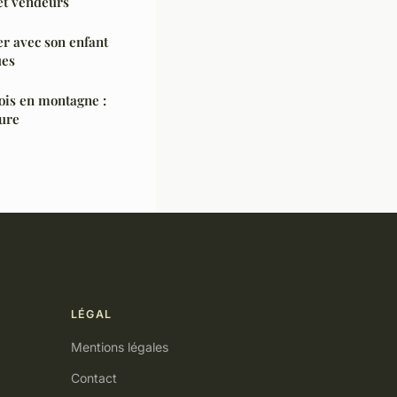
et vendeurs
 avec son enfant
ues
bois en montagne :
cure
LÉGAL
Mentions légales
Contact