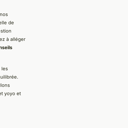
 nos
elle de
stion
ez à alléger
nseils
 les
ilibrée.
llons
et yoyo et