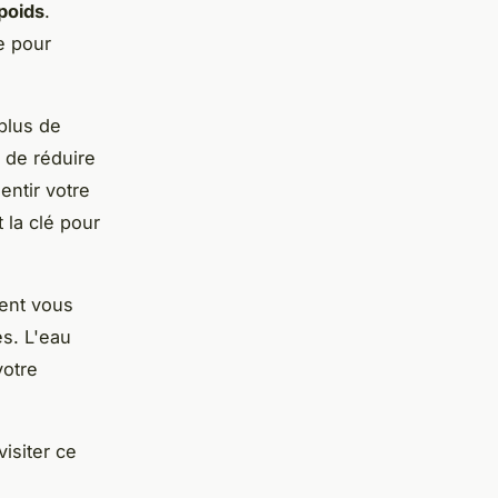
poids
.
re pour
 plus de
 de réduire
entir votre
 la clé pour
ment vous
ès. L'eau
votre
visiter ce