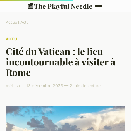
📰
The Playful Needle
Accueil
›
Actu
ACTU
Cité du Vatican : le lieu
incontournable à visiter à
Rome
mélissa — 13 décembre 2023 — 2 min de lecture