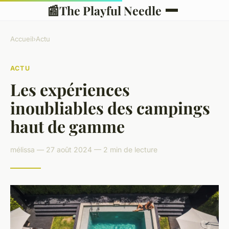
📰
The Playful Needle
Accueil
›
Actu
ACTU
Les expériences
inoubliables des campings
haut de gamme
mélissa — 27 août 2024 — 2 min de lecture