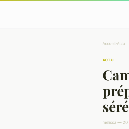
Accueil
›
Actu
ACTU
Cam
prép
séré
mélissa — 20 