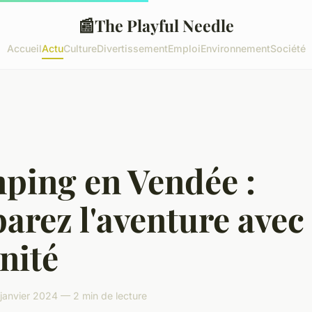
📰
The Playful Needle
Accueil
Actu
Culture
Divertissement
Emploi
Environnement
Société
ping en Vendée :
arez l'aventure avec
nité
janvier 2024 — 2 min de lecture