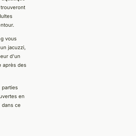
 trouveront
dultes
entour.
ng vous
un jacuzzi,
peur d'un
e après des
 parties
ouvertes en
 dans ce