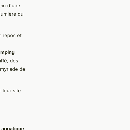
ein d'une
 lumière du
r repos et
e
amping
ffé
, des
 myriade de
 leur site
 aquatique