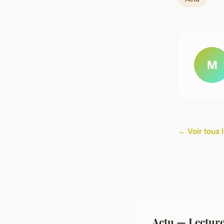
M
← Voir tous l
Actu — Lectur