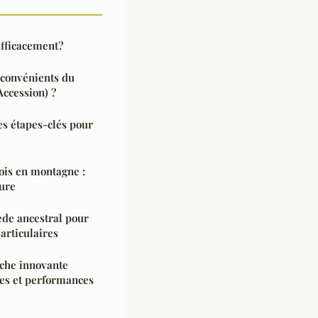
fficacement?
nconvénients du
Accession) ?
es étapes-clés pour
bois en montagne :
cure
ède ancestral pour
articulaires
oche innovante
es et performances