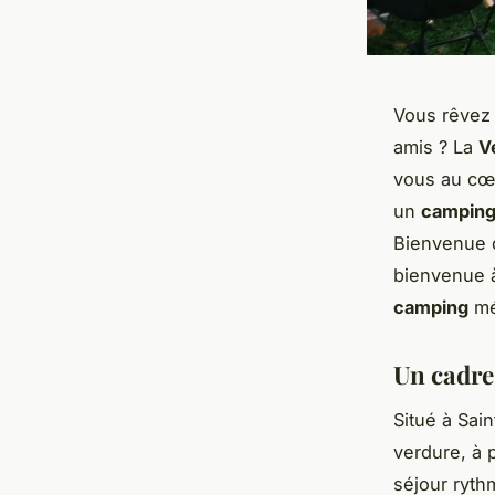
Vous rêvez 
amis ? La
V
vous au cœ
un
camping 
Bienvenue d
bienvenue
camping
mé
Un cadre
Situé à Sai
verdure, à 
séjour ryth