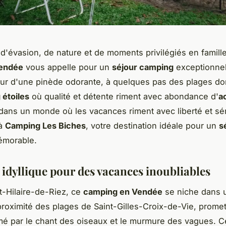
d'évasion, de nature et de moments privilégiés en famill
endée
vous appelle pour un
séjour camping
exceptionnel
ur d'une pinède odorante, à quelques pas des plages do
étoiles
où qualité et détente riment avec abondance d'
a
ans un monde où les vacances riment avec liberté et sér
 à
Camping Les Biches
, votre destination idéale pour un
s
morable.
 idyllique pour des vacances inoubliables
nt-Hilaire-de-Riez, ce
camping en Vendée
se niche dans u
proximité des plages de Saint-Gilles-Croix-de-Vie, promet
mé par le chant des oiseaux et le murmure des vagues. 