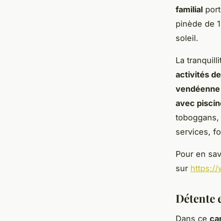
familial
port
pinède de 1
soleil.
La tranquil
activités de
vendéenne
avec piscin
toboggans, 
services, f
Pour en savo
sur
https:/
Détente e
Dans ce
ca