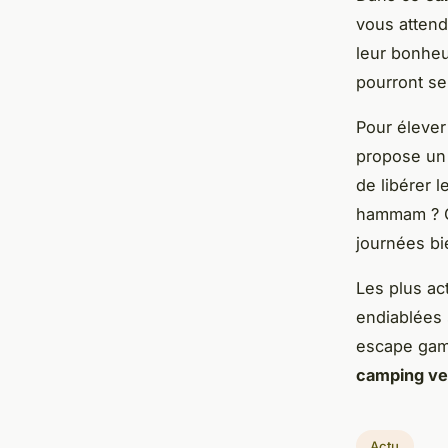
vous attend
leur bonheu
pourront se
Pour élever
propose un 
de libérer 
hammam ? Ce
journées bi
Les plus act
endiablées 
escape gam
camping v
Actu