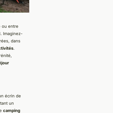
e ou entre
. Imaginez-
rées, dans
ctivités
.
énité,
éjour
n écrin de
tant un
Ce
camping