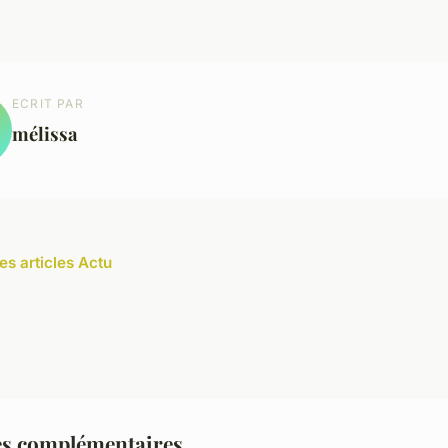
ECRIT PAR
mélissa
es articles Actu
es complémentaires