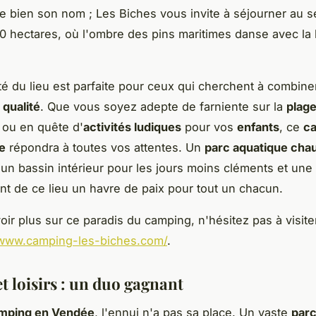
e bien son nom ; Les Biches vous invite à séjourner au s
0 hectares, où l'ombre des pins maritimes danse avec la
lité du lieu est parfaite pour ceux qui cherchent à combine
 qualité
. Que vous soyez adepte de farniente sur la
plag
ou en quête d'
activités ludiques
pour vos
enfants
, ce
c
e
répondra à toutes vos attentes. Un
parc aquatique chau
un bassin intérieur pour les jours moins cléments et une
ont de ce lieu un havre de paix pour tout un chacun.
ir plus sur ce paradis du camping, n'hésitez pas à visiter
/www.camping-les-biches.com/
.
t loisirs : un duo gagnant
mping en Vendée
, l'ennui n'a pas sa place. Un vaste
parc