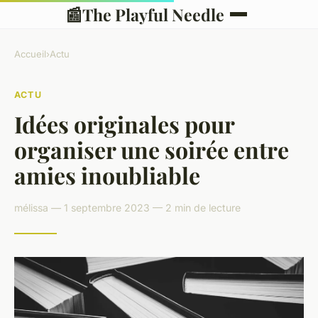
📰
The Playful Needle
Accueil
›
Actu
ACTU
Idées originales pour
organiser une soirée entre
amies inoubliable
mélissa — 1 septembre 2023 — 2 min de lecture