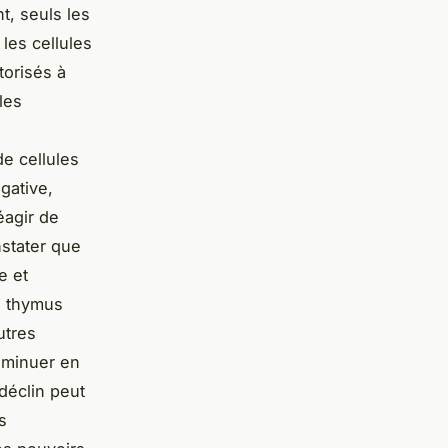
t, seuls les
les cellules
torisés à
les
e cellules
gative,
éagir de
nstater que
e et
le thymus
utres
iminuer en
 déclin peut
s