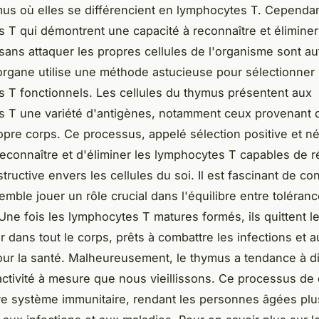
mus où elles se différencient en lymphocytes T. Cependan
 T qui démontrent une capacité à reconnaître et éliminer 
sans attaquer les propres cellules de l'organisme sont au
'organe utilise une méthode astucieuse pour sélectionner 
 T fonctionnels. Les cellules du thymus présentent aux
 T une variété d'antigènes, notamment ceux provenant d
opre corps. Ce processus, appelé sélection positive et né
econnaître et d'éliminer les lymphocytes T capables de r
ructive envers les cellules du soi. Il est fascinant de co
emble jouer un rôle crucial dans l'équilibre entre toléranc
 Une fois les lymphocytes T matures formés, ils quittent 
r dans tout le corps, prêts à combattre les infections et a
ur la santé. Malheureusement, le thymus a tendance à d
n activité à mesure que nous vieillissons. Ce processus de
otre système immunitaire, rendant les personnes âgées plu