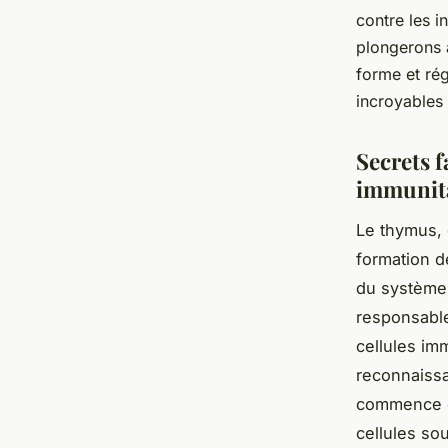
contre les i
plongerons 
forme et rég
incroyables
Secrets 
immunita
Le thymus, 
formation d
du système 
responsable
cellules imm
reconnaissa
commence dè
cellules so