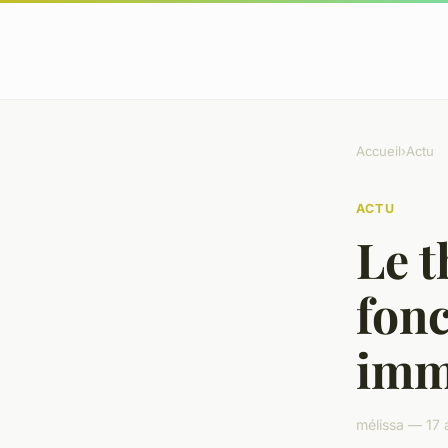
Accueil
›
Actu
ACTU
Le t
fon
imm
mélissa — 17 