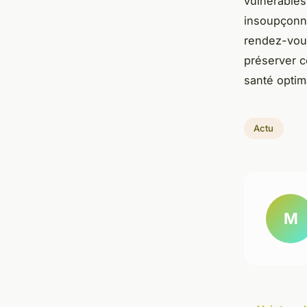
vulnérables
insoupçonn
rendez-vou
préserver c
santé optim
Actu
M