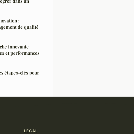
tégrer dans un
novation :
gement de qualité
oche innovante
es et performances
es étapes-clés pour
LÉGAL