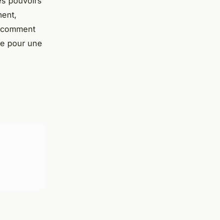
es pouvoirs
ent,
 comment
re pour une