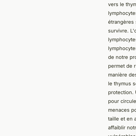
vers le thy
lymphocytes
étrangères 
survivre. L
lymphocytes
lymphocytes
de notre pr
permet de r
manière dest
le thymus s
protection.
pour circule
menaces po
taille et e
affaiblir n