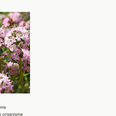
ème
re organisme