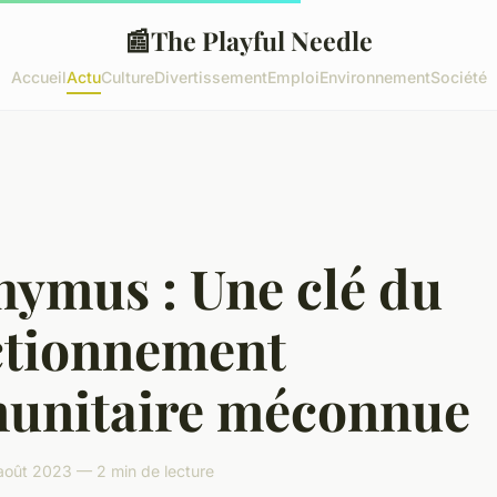
📰
The Playful Needle
Accueil
Actu
Culture
Divertissement
Emploi
Environnement
Société
hymus : Une clé du
ctionnement
unitaire méconnue
août 2023 — 2 min de lecture