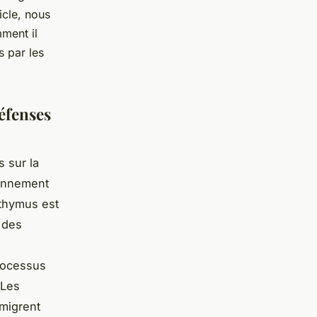
icle, nous
ment il
s par les
éfenses
 sur la
ionnement
 thymus est
 des
rocessus
 Les
migrent