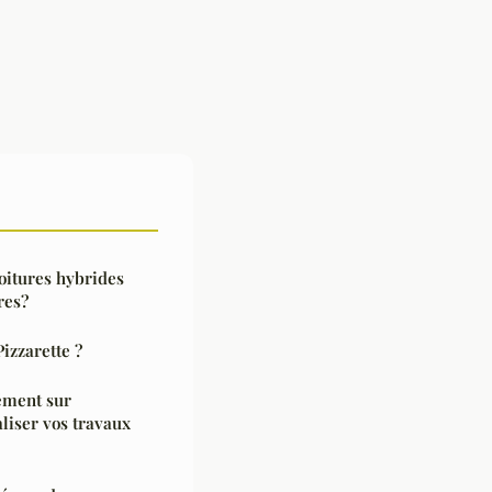
oitures hybrides
res?
izzarette ?
cément sur
liser vos travaux