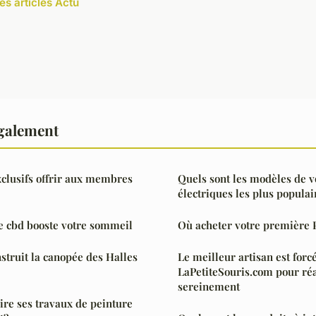
es articles Actu
également
clusifs offrir aux membres
Quels sont les modèles de v
électriques les plus populai
le cbd booste votre sommeil
Où acheter votre première P
truit la canopée des Halles
Le meilleur artisan est for
LaPetiteSouris.com pour réa
sereinement
aire ses travaux de peinture