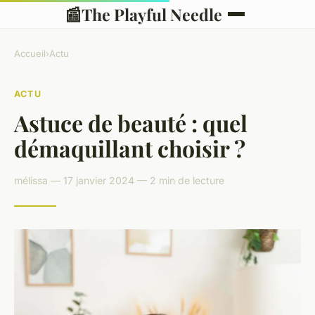
📰
The Playful Needle
Accueil
›
Actu
ACTU
Astuce de beauté : quel
démaquillant choisir ?
mélissa — 17 janvier 2024 — 2 min de lecture