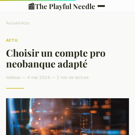
📰
The Playful Needle
Accueil
›
Actu
ACTU
Choisir un compte pro
neobanque adapté
mélissa — 4 mai 2024 — 2 min de lecture