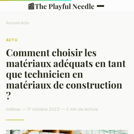
📰
The Playful Needle
Accueil
›
Actu
ACTU
Comment choisir les
matériaux adéquats en tant
que technicien en
matériaux de construction
?
mélissa — 17 octobre 2023 — 2 min de lecture