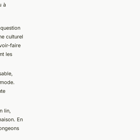
 à
 question
e culturel
oir-faire
nt les
sable,
a mode.
nte
 lin,
maison. En
olongeons