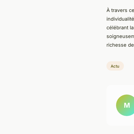
À travers c
individuali
célébrant l
soigneusem
richesse de
Actu
M