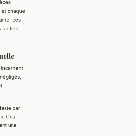
ièces
t et chaque
aine, ces
s un lien
uelle
 incarnent
négligés,
et
feste par
ls. Ces
tent une