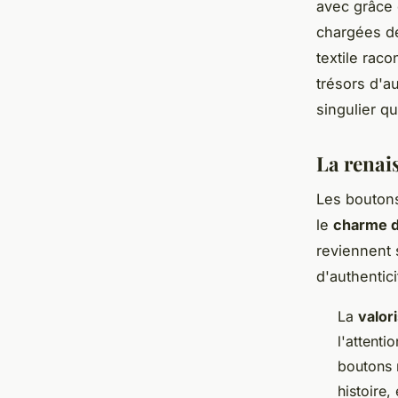
avec grâce 
chargées de
textile rac
trésors d'au
singulier qu
La renai
Les boutons
le
charme d
reviennent 
d'authentic
La
valor
l'attenti
boutons 
histoire,