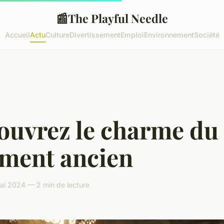
📰
The Playful Needle
Accueil
Actu
Culture
Divertissement
Emploi
Environnement
Société
ouvrez le charme du
ement ancien
ai 2024 — 2 min de lecture