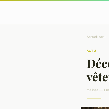
Accueil
›
Actu
ACTU
Déc
vêt
mélissa — 1 m