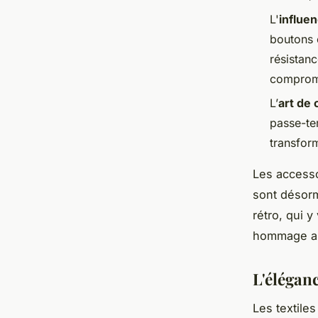
L'
influe
boutons e
résistanc
comprome
L’
art de 
passe-te
transfor
Les accesso
sont désorm
rétro, qui y
hommage a
L'éléganc
Les textiles