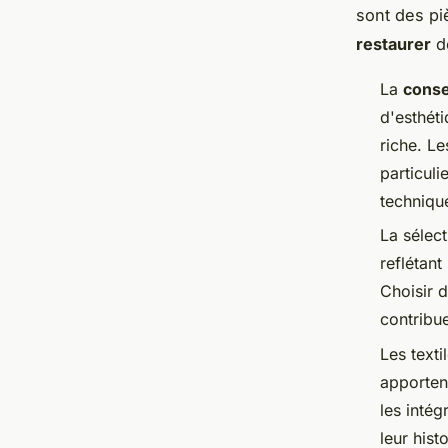
sont des pi
restaurer
d
La
conse
d'esthéti
riche. L
particuli
techniqu
La sélec
reflétan
Choisir 
contribue
Les texti
apporten
les inté
leur histo