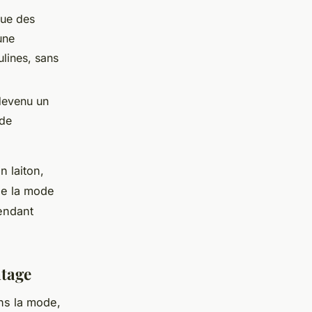
ique des
une
ulines, sans
devenu un
 de
 laiton,
de la mode
rendant
ntage
s la mode,