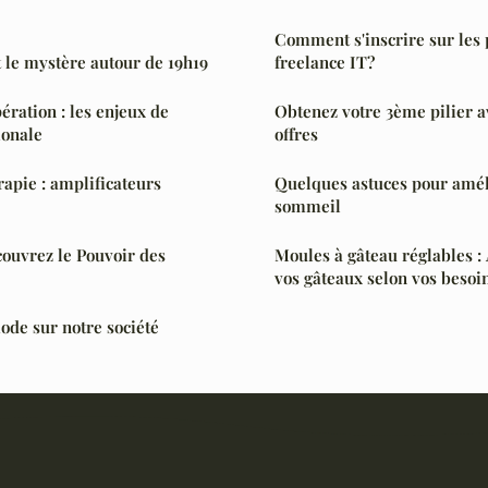
Comment s'inscrire sur les
t le mystère autour de 19h19
freelance IT?
pération : les enjeux de
Obtenez votre 3ème pilier a
ionale
offres
rapie : amplificateurs
Quelques astuces pour améli
sommeil
couvrez le Pouvoir des
Moules à gâteau réglables : 
vos gâteaux selon vos besoi
mode sur notre société