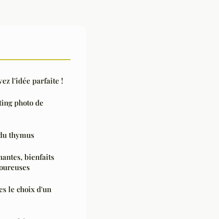
z l'idée parfaite !
ing photo de
 du thymus
nantes, bienfaits
voureuses
es le choix d'un