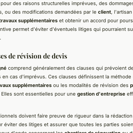
 pour des raisons structurelles imprévues, des dommage
rs, ou des modifications demandées par le
client
, l'artisa
travaux supplémentaires
et obtenir un accord pour pours
ntive permet d'éviter d'éventuels litiges qui pourraient su
.
es de révision de devis
gné
comprend généralement des clauses qui prévoient d
 en cas d'imprévus. Ces clauses définissent la méthode 
avaux supplémentaires
ou les modalités de révision des
p
 Elles sont essentielles pour une
gestion d'entreprise
eff
.
ionnels doivent faire preuve de rigueur dans la rédactio
 éviter des litiges et assurer que toutes les parties soien
eur d'onde concernant les
chantiers de rénovation
ou d