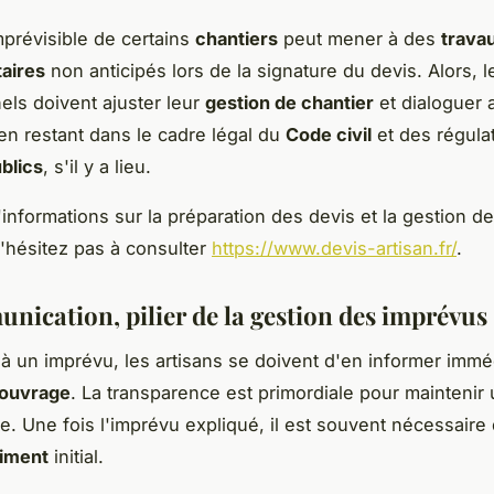
mprévisible de certains
chantiers
peut mener à des
trava
aires
non anticipés lors de la signature du devis. Alors, l
els doivent ajuster leur
gestion de chantier
et dialoguer 
 en restant dans le cadre légal du
Code civil
et des régula
blics
, s'il y a lieu.
'informations sur la préparation des devis et la gestion d
'hésitez pas à consulter
https://www.devis-artisan.fr/
.
nication, pilier de la gestion des imprévus
à un imprévu, les artisans se doivent d'en informer imm
'ouvrage
. La transparence est primordiale pour maintenir 
e. Une fois l'imprévu expliqué, il est souvent nécessaire 
timent
initial.