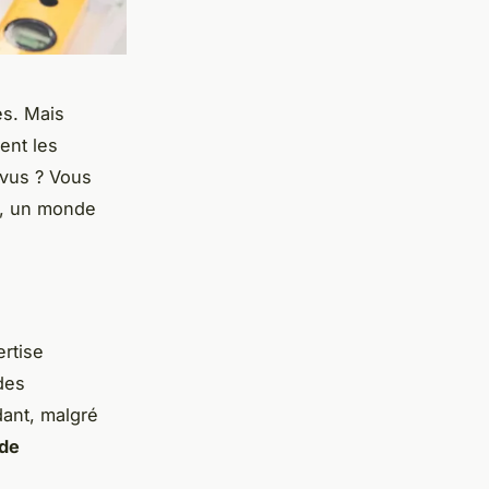
es. Mais
ent les
évus ? Vous
r, un monde
ertise
des
ant, malgré
 de