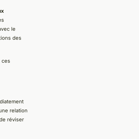
ux
es
avec le
tions des
e ces
édiatement
une relation
de réviser