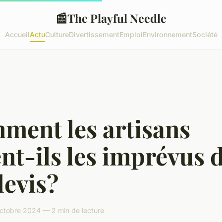
📰
The Playful Needle
Accueil
Actu
Culture
Divertissement
Emploi
Environnement
Société
ment les artisans
nt-ils les imprévus 
devis?
ctobre 2024 — 2 min de lecture