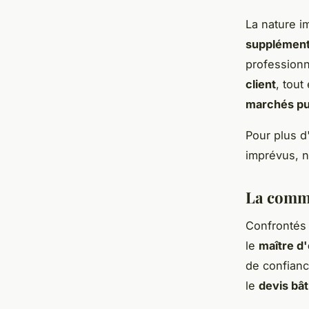
La nature i
supplément
professionn
client
, tout
marchés pu
Pour plus d
imprévus, n
La commu
Confrontés 
le
maître d
de confianc
le
devis bâ