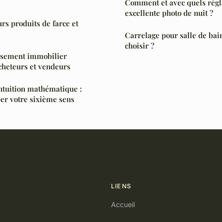
Comment et avec quels régl
excellente photo de nuit ?
rs produits de farce et
Carrelage pour salle de bain
choisir ?
issement immobilier
cheteurs et vendeurs
intuition mathématique :
r votre sixième sens
LIENS
Accueil