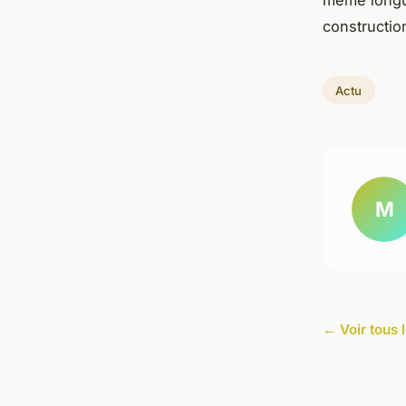
constructio
Actu
M
← Voir tous l