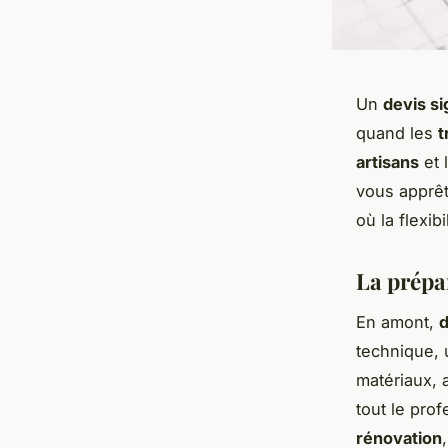
Un
devis s
quand les
t
artisans
et 
vous apprêt
où la flexibi
La prépar
En amont,
d
technique,
matériaux, 
tout le pro
rénovation