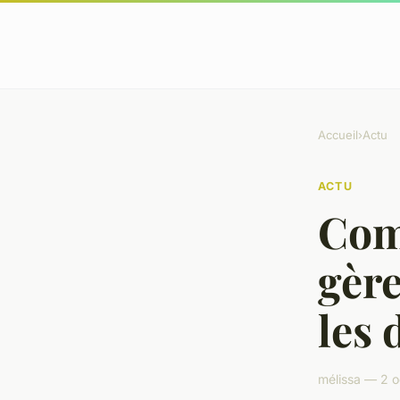
Accueil
›
Actu
ACTU
Com
gère
les 
mélissa — 2 o