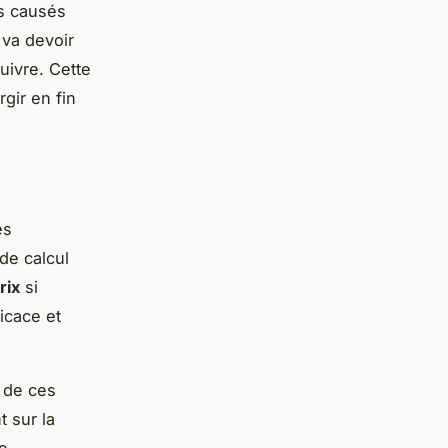
s causés
n va devoir
uivre. Cette
rgir en fin
es
de calcul
rix
si
icace et
n de ces
t sur la
e