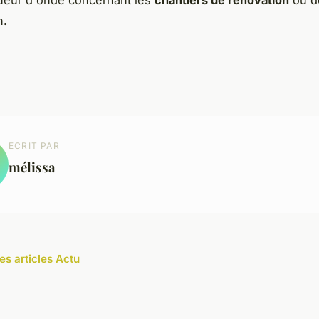
n.
ECRIT PAR
mélissa
es articles Actu