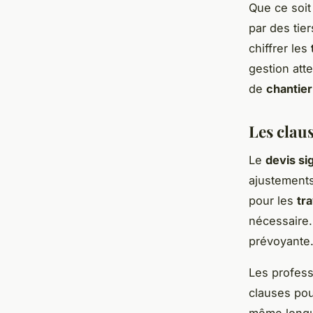
Que ce soit
par des tie
chiffrer les
gestion atte
de
chantier
Les claus
Le
devis si
ajustements
pour les
tr
nécessaire.
prévoyante
Les profess
clauses pour
même longu