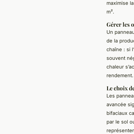
maximise la
m².
Gérer les 
Un panneau 
de la produ
chaîne : si 
souvent négl
chaleur s’a
rendement.
Le choix d
Les panneau
avancée sig
bifaciaux c
par le sol o
représente