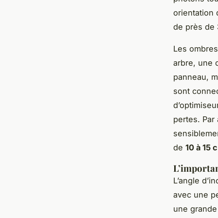
orientation
de près de
Les ombres,
arbre, une 
panneau, ma
sont connec
d’optimiseu
pertes. Par 
sensiblemen
de
10 à 15 
L’importanc
L’angle d’in
avec une pe
une grande p