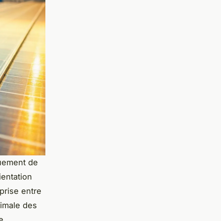
quement de
ientation
prise entre
ximale des
e