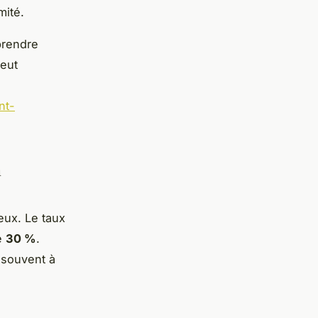
mité.
prendre
peut
nt-
n
eux. Le taux
e
30 %
.
 souvent à