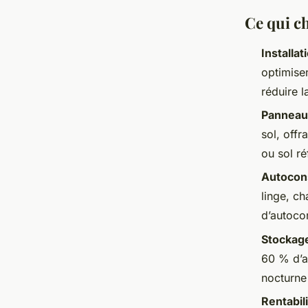
Ce qui c
Installa
optimise
réduire 
Panneaux
sol, offr
ou sol ré
Autocon
linge, ch
d’autoc
Stockage
60 % d’a
nocturne
Rentabil