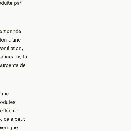
oduite par
ortionnée
lon d’une
entilation,
 panneaux, la
ourcents de
 une
modules
réfléchie
e, cela peut
bien que