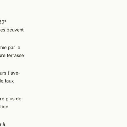
 30°
les peuvent
hie par le
ure terrasse
rs (lave-
le taux
re plus de
tion
e à