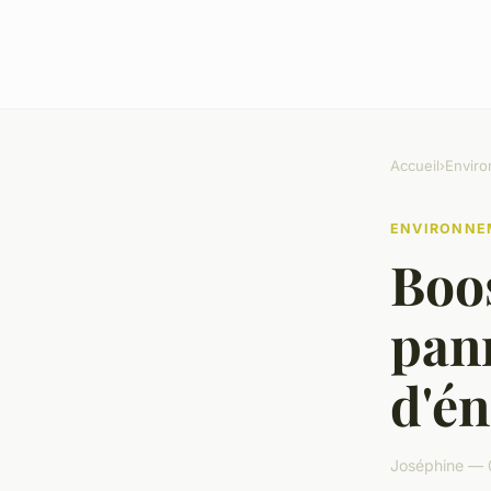
Accueil
›
Envir
ENVIRONNE
Boos
pann
d'én
Joséphine — 