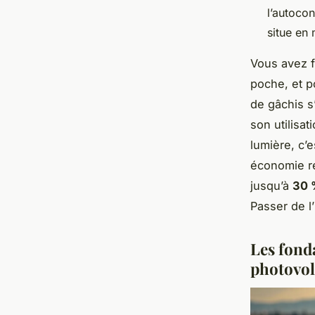
l’autocon
situe en
Vous avez fa
poche, et p
de gâchis s
son utilisa
lumière, c’
économie ré
jusqu’à
30 %
Passer de l’i
Les fond
photovol