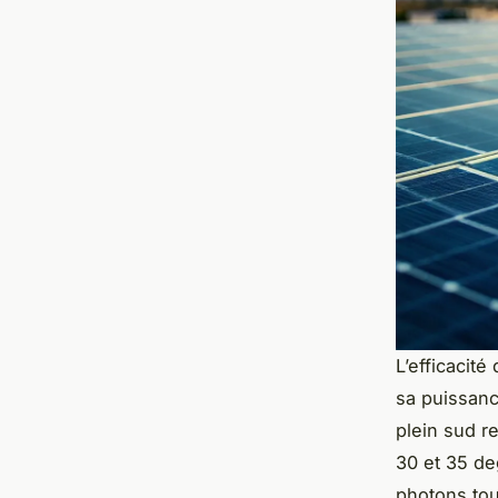
L’efficacit
sa puissance
plein sud r
30 et 35 de
photons tou