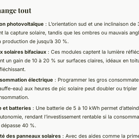
hange tout
tion photovoltaïque
: L’orientation sud et une inclinaison de
nt la capture solaire, tandis que les ombres ou mauvais ang
la production de jusqu’à 30 %.
 solaires bifaciaux
: Ces modules captent la lumière réfléc
ant un gain de 10 à 20 % sur surfaces claires, idéaux en toit
fléchissant.
sommation électrique
: Programmer les gros consommateu
auffe-eau) aux heures de pic solaire peut doubler ou tripler 
onsommation.
 et batteries
: Une batterie de 5 à 10 kWh permet d’atteind
utonomie, rendant l’investissement rentable si la consomma
 dépasse 40 %.
ité des panneaux solaires
: Avec des aides comme la prim