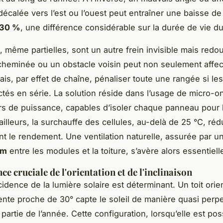
 décalée vers l’est ou l’ouest peut entraîner une baisse d
30 %
, une différence considérable sur la durée de vie d
 même partielles, sont un autre frein invisible mais redo
cheminée ou un obstacle voisin peut non seulement affec
is, par effet de chaîne, pénaliser toute une rangée si l
tés en série. La solution réside dans l’usage de micro-o
rs de puissance, capables d’isoler chaque panneau pour l
ailleurs, la surchauffe des cellules, au-delà de 25 °C, rédu
t le rendement. Une ventilation naturelle, assurée par un
cm
entre les modules et la toiture, s’avère alors essentiell
e cruciale de l'orientation et de l'inclinaison
cidence de la lumière solaire est déterminant. Un toit ori
nte proche de 30° capte le soleil de manière quasi perpe
artie de l’année. Cette configuration, lorsqu’elle est pos