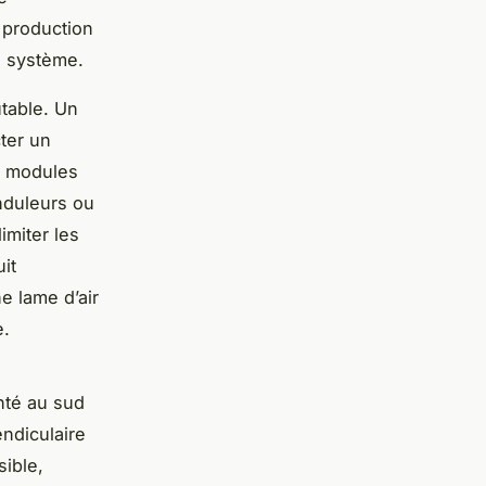
e production
u système.
utable. Un
ter un
es modules
nduleurs ou
imiter les
it
e lame d’air
e.
enté au sud
ndiculaire
sible,