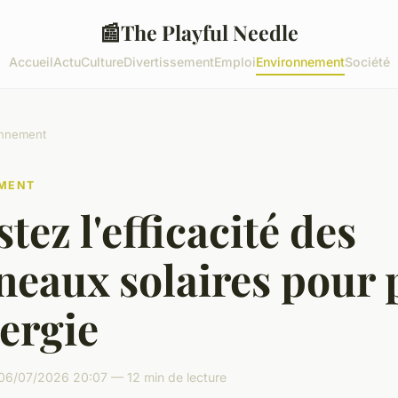
📰
The Playful Needle
Accueil
Actu
Culture
Divertissement
Emploi
Environnement
Société
onnement
MENT
tez l'efficacité des
eaux solaires pour 
ergie
06/07/2026 20:07 — 12 min de lecture