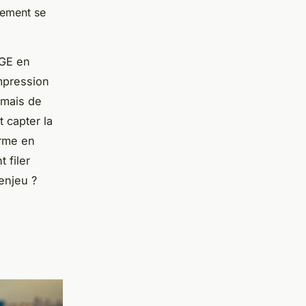
sement se
RGE en
impression
 mais de
 capter la
orme en
 filer
enjeu ?