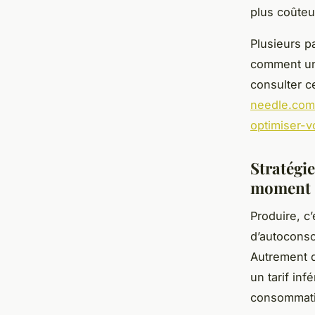
plus coûteus
Plusieurs p
comment un 
consulter c
needle.com
optimiser-v
Stratégi
moment
Produire, c
d’autocons
Autrement d
un tarif inf
consommatio