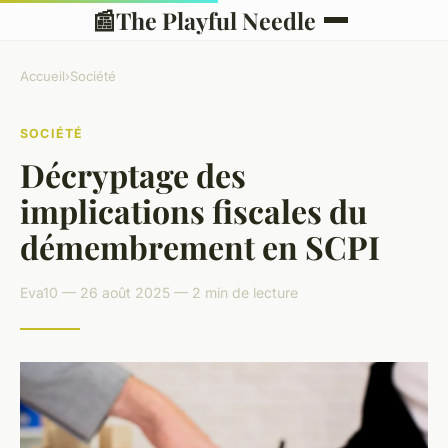
📰
The Playful Needle
Accueil
›
Société
SOCIÉTÉ
Décryptage des
implications fiscales du
démembrement en SCPI
Eva10 — 26 août 2025 — 2 min de lecture